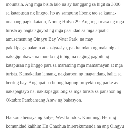
mountain. Ang mga bisita lalo na ay hanggang sa higit sa 3000
sa katapusan ng linggo. Ito ay sampung libong tao sa kauna-
unahang pagkakataon, Noong Hulyo 29. Ang mga masa ng mga
turista ay nagtataguyod ng mga pasilidad sa mga aquatic
amusement ng Qingyu Bay Water Park, na may
pakikipagsapalaran at kasiya-siya, pakiramdam ng malamig at
nakagiginhawa na mundo ng tubig, na naging pagpili ng
katapusan ng linggo para sa maraming mga mamamayan at mga
turista. Kamakailan lamang, nagkaroon ng magandang balita sa
herring bay. Ang apat na buong bagong proyekto ng parke ay
nakapagtayo na, nakikipagpulong sa mga turista sa panahon ng
Oktubre Pambansang Araw ng bakasyon.
Haikou ahensiya ng kalye, West bundok, Kunming, Herring
komunidad kalihim Hu Chaohua inirerekumenda na ang Qingyu