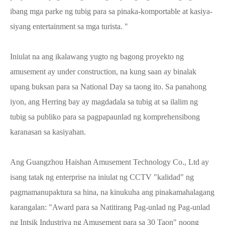
ibang mga parke ng tubig para sa pinaka-komportable at kasiya-
siyang entertainment sa mga turista. "
Iniulat na ang ikalawang yugto ng bagong proyekto ng
amusement ay under construction, na kung saan ay binalak
upang buksan para sa National Day sa taong ito. Sa panahong
iyon, ang Herring bay ay magdadala sa tubig at sa ilalim ng
tubig sa publiko para sa pagpapaunlad ng komprehensibong
karanasan sa kasiyahan.
Ang Guangzhou Haishan Amusement Technology Co., Ltd ay
isang tatak ng enterprise na iniulat ng CCTV "kalidad" ng
pagmamanupaktura sa hina, na kinukuha ang pinakamahalagang
karangalan: "Award para sa Natitirang Pag-unlad ng Pag-unlad
ng Intsik Industriya ng Amusement para sa 30 Taon" noong