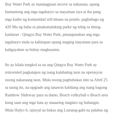
Bay Water Park ay matatagpuan incove sa nakaraan, upang
humantong ang mga tagabaryo sa mayaman siya at iba pang
mga kadre ng komunidad self-itinaas na pondo, pagbabago ng
420 Mu ng baha sa pinakamalaking parke ng tubig sa timog-
kanluran - Qingyu Bay Water Park, pinangunahan ang mga
tagabaryo mula sa kahirapan upang maging mayaman para sa
kaligayahan sa buhay magkasama.
Ito ay kilala tungkol sa na ang Qingyu Bay Water Park ay
reinvented pagkatapos ng isang kalahating taon na operasyon
noong nakaraang taon. Mula noong pagbubukas nito sa Abril 25
sa taong ito, na-upgrade ang tanawin kabilang ang isang bagong
Rainbow Slideway para sa damo, Beach volleyball o Beach area
kung saan ang mga bata ay maaaring maglaro ng buhangin.
Mula Hulyo 6, opisyal na bukas ang Lumang-gabi na palabas ng