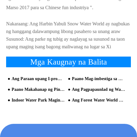
Marso 2017 para sa Chinese fun industriya ".
Nakaraang:
Ang Harbin Yabuli Snow Water World ay nagbukas
ng hanggang dalawampung libong pasahero sa unang araw
Susunod:
Ang parke ng tubig ay naglayag sa susunod na taon
upang maging isang bagong maliwanag na lugar sa Xi
Mga Kaugnay na Balita
Ang Paraan upang I-promote ang Iyong Water Park
Paano Mag-imbestiga sa Qualification ng Kagamitang Kagamitan sa Tubig Park
Paano Makahanap ng Pinakamahusay na Manufacturer ng Kagamitan sa Tubig ng Parke?
Ang Pagpapaunlad ng Water Park
Indoor Water Park Maging Popular
Ang Forest Water World ng Suzhou Paradise ay Mahalagang Pagbisita!