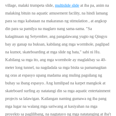
village, malaki trumpeta slide,
multislide slide
at iba pa, anim na
malaking bituin na aquatic amusement facility, na hindi lamang
para sa mga kabataan na makaranas ng stimulation , at angkop
din para sa pamilya na maglaro nang sama-sama. "Sa
kalagitnaan ng Setyembre, ang pangalawang yugto ng Qingyu
bay ay ganap na buksan, kabilang ang mga wormhole, paglipad
na kumot, skateboarding at mga slide ng bata," sabi ni Hu.
Kabilang sa mga ito, ang mga wormhole ay maglakbay sa 40-
meter long tunnel, na nagdadala sa mga bisita sa pamamagitan
ng oras at espasyo upang madama ang muling pagsilang ng
buhay sa ibang espasyo. Ang lumilipad na karpet mangkok at
skateboard surfing ay natatangi din sa mga aquatic entertainment
projects sa lalawigan. Kailangan naming gumawa ng iba pang
mga lugar na walang mga sariwang at kasiyahan na mga
proyekto sa paglilibang, na nagtatayo ng mga natatanging at iba't