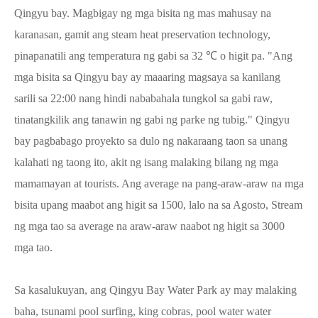
Qingyu bay. Magbigay ng mga bisita ng mas mahusay na
karanasan, gamit ang steam heat preservation technology,
pinapanatili ang temperatura ng gabi sa 32 ℃ o higit pa. "Ang
mga bisita sa Qingyu bay ay maaaring magsaya sa kanilang
sarili sa 22:00 nang hindi nababahala tungkol sa gabi raw,
tinatangkilik ang tanawin ng gabi ng parke ng tubig." Qingyu
bay pagbabago proyekto sa dulo ng nakaraang taon sa unang
kalahati ng taong ito, akit ng isang malaking bilang ng mga
mamamayan at tourists. Ang average na pang-araw-araw na mga
bisita upang maabot ang higit sa 1500, lalo na sa Agosto, Stream
ng mga tao sa average na araw-araw naabot ng higit sa 3000
mga tao.
Sa kasalukuyan, ang Qingyu Bay Water Park ay may malaking
baha, tsunami pool surfing, king cobras, pool water water