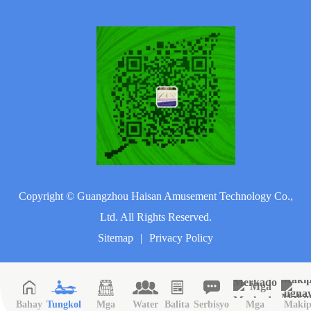
Copyright ©
Guangzhou Haisan Amusement Technology Co.,
Ltd.
All Rights Reserved.
Sitemap
|
Privacy Policy
Bahay
Tungkol
Mga
Water
Balita
Serbisyo
Mga
Makip