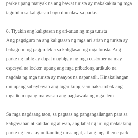
parke upang matiyak na ang bawat turista ay makakakita ng mga
tagubilin sa kaligtasan bago dumalaw sa parke.
8. Tiyakin ang kaligtasan ng ari-arian ng mga turista
Ang pagsiguro na ang kaligtasan ng mga ari-arian ng turista ay
bahagi rin ng pagprotekta sa kaligtasan ng mga turista. Ang
parke ng tubig ay dapat magbigay ng mga customer na may
espesyal na locker, upang ang mga pribadong artikulo na
nagdala ng mga turista ay maayos na napanatili. Kinakailangan
din upang subaybayan ang lugar kung saan naka-imbak ang
mga item upang maiwasan ang pagkawala ng mga item.
Sa mga nagdaang taon, sa pagtaas ng pangangailangan para sa
kaligayahan at kalidad ng aliwan, ang lahat ng uri ng malalaking
parke ng tema ay unti-unting umaangat, at ang mga theme park