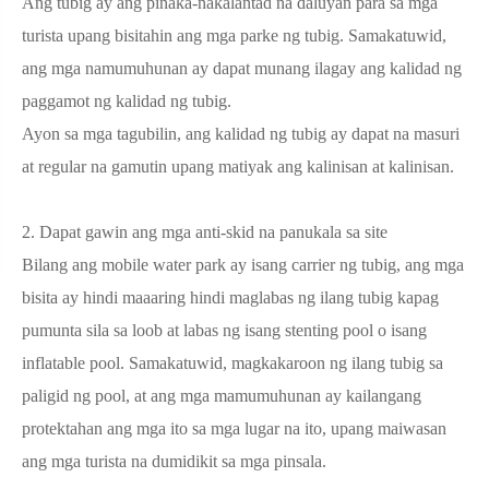
Ang tubig ay ang pinaka-nakalantad na daluyan para sa mga
turista upang bisitahin ang mga parke ng tubig. Samakatuwid,
ang mga namumuhunan ay dapat munang ilagay ang kalidad ng
paggamot ng kalidad ng tubig.
Ayon sa mga tagubilin, ang kalidad ng tubig ay dapat na masuri
at regular na gamutin upang matiyak ang kalinisan at kalinisan.
2. Dapat gawin ang mga anti-skid na panukala sa site
Bilang ang mobile water park ay isang carrier ng tubig, ang mga
bisita ay hindi maaaring hindi maglabas ng ilang tubig kapag
pumunta sila sa loob at labas ng isang stenting pool o isang
inflatable pool. Samakatuwid, magkakaroon ng ilang tubig sa
paligid ng pool, at ang mga mamumuhunan ay kailangang
protektahan ang mga ito sa mga lugar na ito, upang maiwasan
ang mga turista na dumidikit sa mga pinsala.