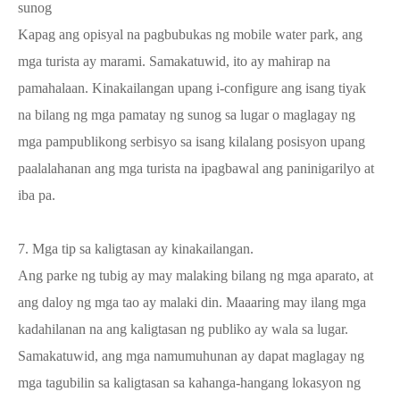
sunog
Kapag ang opisyal na pagbubukas ng mobile water park, ang
mga turista ay marami. Samakatuwid, ito ay mahirap na
pamahalaan. Kinakailangan upang i-configure ang isang tiyak
na bilang ng mga pamatay ng sunog sa lugar o maglagay ng
mga pampublikong serbisyo sa isang kilalang posisyon upang
paalalahanan ang mga turista na ipagbawal ang paninigarilyo at
iba pa.
7. Mga tip sa kaligtasan ay kinakailangan.
Ang parke ng tubig ay may malaking bilang ng mga aparato, at
ang daloy ng mga tao ay malaki din. Maaaring may ilang mga
kadahilanan na ang kaligtasan ng publiko ay wala sa lugar.
Samakatuwid, ang mga namumuhunan ay dapat maglagay ng
mga tagubilin sa kaligtasan sa kahanga-hangang lokasyon ng