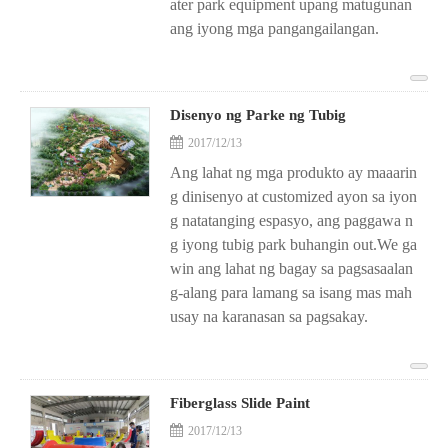
ater park equipment upang matugunan
ang iyong mga pangangailangan.
Disenyo ng Parke ng Tubig
2017/12/13
Ang lahat ng mga produkto ay maaarin
g dinisenyo at customized ayon sa iyon
g natatanging espasyo, ang paggawa n
g iyong tubig park buhangin out.We ga
win ang lahat ng bagay sa pagsasaalan
g-alang para lamang sa isang mas mah
usay na karanasan sa pagsakay.
Fiberglass Slide Paint
2017/12/13