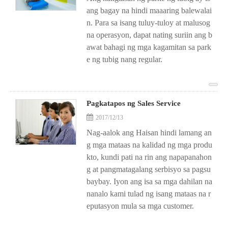
ang bagay na hindi maaaring balewalai
n. Para sa isang tuluy-tuloy at malusog
na operasyon, dapat nating suriin ang b
awat bahagi ng mga kagamitan sa park
e ng tubig nang regular.
Pagkatapos ng Sales Service
2017/12/13
Nag-aalok ang Haisan hindi lamang an
g mga mataas na kalidad ng mga produ
kto, kundi pati na rin ang napapanahon
g at pangmatagalang serbisyo sa pagsu
baybay. Iyon ang isa sa mga dahilan na
nanalo kami tulad ng isang mataas na r
eputasyon mula sa mga customer.