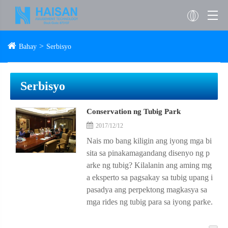
Bahay
Serbisyo
Serbisyo
Conservation ng Tubig Park
2017/12/12
Nais mo bang kiligin ang iyong mga bi
sita sa pinakamagandang disenyo ng p
arke ng tubig? Kilalanin ang aming mg
a eksperto sa pagsakay sa tubig upang i
pasadya ang perpektong magkasya sa
mga rides ng tubig para sa iyong parke.