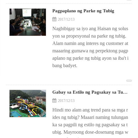
Pagpaplano ng Parke ng Tubig
2017/12/13
Nagbibigay sa iyo ang Haisan ng solus
yon sa propesyonal na parke ng tubig.
Alam namin ang interes ng customer at
maaaring gumawa ng perpektong pagp
aplano ng parke ng tubig ayon sa iba't i
bang badyet.
Gabay sa Estilo ng Pagsakay sa Tubig
2017/12/13
Hindi mo alam ang trend para sa mga r
ides ng tubig? Maaari naming tulungan
ka sa pagpili ng estilo ng pagsakay sa t
ubig. Mayroong dose-dosenang mga w