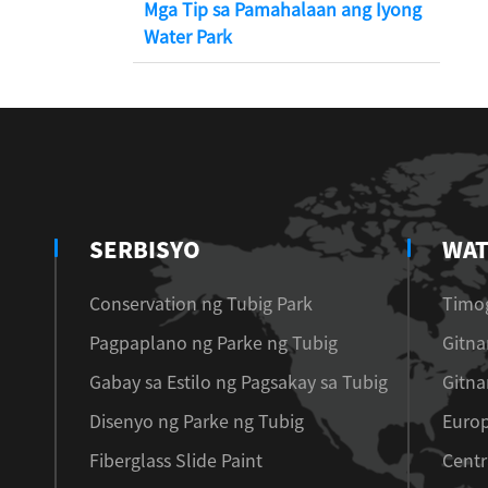
Mga Tip sa Pamahalaan ang Iyong
Water Park
SERBISYO
WAT
Conservation ng Tubig Park
Timog
Pagpaplano ng Parke ng Tubig
Gitna
Gabay sa Estilo ng Pagsakay sa Tubig
Gitna
Disenyo ng Parke ng Tubig
Euro
Fiberglass Slide Paint
Centr