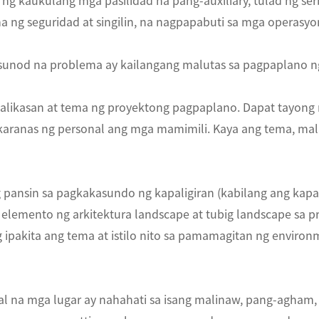
ng kaukulang mga pasilidad na pang-auxiliary, tulad ng ser
ma ng seguridad at singilin, na nagpapabuti sa mga operasyo
nod na problema ay kailangang malutas sa pagpaplano ng 
kalikasan at tema ng proyektong pagpaplano. Dapat tayon
aranas ng personal ang mga mamimili. Kaya ang tema, mala
pansin sa pagkakasundo ng kapaligiran (kabilang ang kapali
elemento ng arkitektura landscape at tubig landscape sa p
 ipakita ang tema at istilo nito sa pamamagitan ng environ
al na mga lugar ay nahahati sa isang malinaw, pang-agham, 