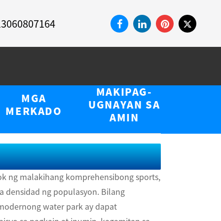
13060807164
MAKIPAG-
MGA
UGNAYAN SA
MERKADO
AMIN
lok ng malakihang komprehensibong sports,
 na densidad ng populasyon. Bilang
 modernong water park ay dapat