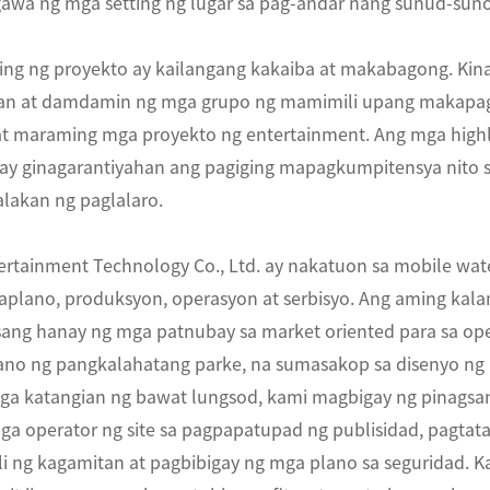
awa ng mga setting ng lugar sa pag-andar nang sunud-sun
ting ng proyekto ay kailangang kakaiba at makabagong. Ki
an at damdamin ng mga grupo ng mamimili upang makapag
at maraming mga proyekto ng entertainment. Ang mga highl
 ay ginagarantiyahan ang pagiging mapagkumpitensya nito 
alakan ng paglalaro.
ertainment Technology Co., Ltd. ay nakatuon sa mobile wat
aplano, produksyon, operasyon at serbisyo. Ang aming kal
sang hanay ng mga patnubay sa market oriented para sa oper
lano ng pangkalahatang parke, na sumasakop sa disenyo ng
ga katangian ng bawat lungsod, kami magbigay ng pinagsa
ga operator ng site sa pagpapatupad ng publisidad, pagta
li ng kagamitan at pagbibigay ng mga plano sa seguridad. K