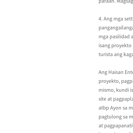
paraan. Magsag
4. Ang mga set
pangangailang
mga pasilidad 
isang proyekto
turista ang kag
Ang Haisan Ent
proyekto, pagp
mismo, kundi i
site at pagpap
atbp Ayon sa m
pagtulong sa m
at pagpapanati