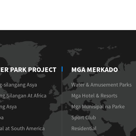
ER PARK PROJECT
MGA MERKADO
-silangang Asya
Water & Amusement Parks
ng Silangan At Africa
Mga Hotel & Resorts
ng Asya
Mga Munisipal na Parke
pa
Sport Club
al at South America
Residential