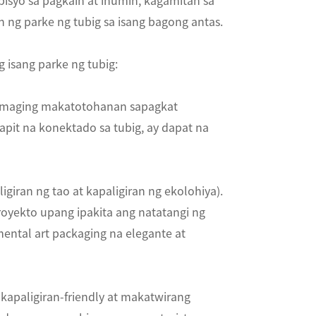
bisyo sa pagkain at inumin, kagamitan sa
n ng parke ng tubig sa isang bagong antas.
isang parke ng tubig:
g maging makatotohanan sapagkat
pit na konektado sa tubig, ay dapat na
giran ng tao at kapaligiran ng ekolohiya).
royekto upang ipakita ang natatangi ng
mental art packaging na elegante at
kapaligiran-friendly at makatwirang