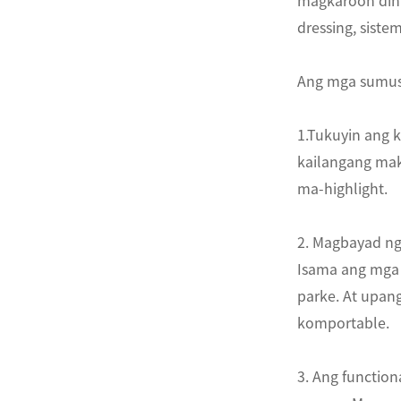
magkaroon din 
dressing, siste
ไทย
Ang mga sumusu
Pilipino
Indonesia
1.Tukuyin ang 
kailangang mak
Afrikaans
ma-highlight.
2. Magbayad ng 
Isama ang mga 
parke. At upang
komportable.
3. Ang function