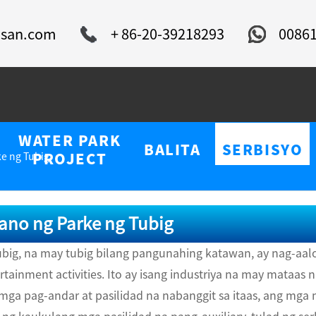
isan.com
+ 86-20-39218293
0086
WATER PARK
BALITA
SERBISYO
e ng Tubig
PROJECT
ano ng Parke ng Tubig
ubig, na may tubig bilang pangunahing katawan, ay nag-aa
ertainment activities. Ito ay isang industriya na may mataas
mga pag-andar at pasilidad na nabanggit sa itaas, ang mga