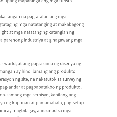
od upang mapahinga ang mga turista.
nakailangan na pag-aralan ang mga
tatag ng mga natatanging at makabagong
ight at mga natatanging katangian ng
sa parehong industriya at ginagawang mga
er world, at ang pagsasama ng disenyo ng
amangan ay hindi lamang ang produkto
asyon ng site, na nakatutok sa survey ng
 pag-andar at pagpapatakbo ng produkto,
ma-samang mga serbisyo, kabilang ang
tayo ng koponan at pamamahala, pag-setup
ami ay magbibigay, alinsunod sa mga