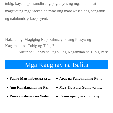
tubig, kaya dapat sundin ang pag-aayos ng mga tauhan at
magsuot ng mga jacket, na maaaring mabawasan ang panganib
ng nalulumbay koepisyent.
Nakaraang:
Magiging Napakahusay ba ang Presyo ng
Kagamitan sa Tubig ng Tubig?
Susunod:
Gabay sa Pagbili ng Kagamitan sa Tubig Park
Mga Kaugnay na Balita
Paano Mag-imbestiga sa Qualification ng Kagamitang Kagamitan sa Tubig Park
Apat na Pangunahing Punto ng Disenyo ng Tubig Park
Ang Kahalagahan ng Pamamahala ng Operasyon ng Mga Parke ng Tubig mula sa Tanawin ng Chimelong Water
Mga Tip Para Gumawa ng Hotel Waterpark
Pinakamahusay na Water Park sa Dubai
Paano upang sakupin ang Mga Pagkakataon sa merkado Mabilis sa Tatlong o Apat na Linya ng Lunsod na w