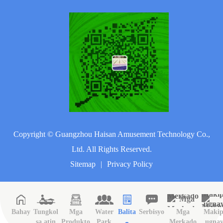
Copyright ©
Guangzhou Haisan Amusement Technology Co.,
Ltd.
All Rights Reserved.
Sitemap
|
Privacy Policy
Bahay
Tungkol
Mga
Water
Balita
Serbisyo
Mga
Makip
sa atin
Produkto
Park
Merkado
ugna