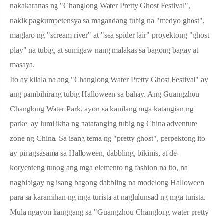
nakakaranas ng "Changlong Water Pretty Ghost Festival",
nakikipagkumpetensya sa magandang tubig na "medyo ghost",
maglaro ng "scream river" at "sea spider lair" proyektong "ghost
play" na tubig, at sumigaw nang malakas sa bagong bagay at
masaya.
Ito ay kilala na ang "Changlong Water Pretty Ghost Festival" ay
ang pambihirang tubig Halloween sa bahay. Ang Guangzhou
Changlong Water Park, ayon sa kanilang mga katangian ng
parke, ay lumilikha ng natatanging tubig ng China adventure
zone ng China. Sa isang tema ng "pretty ghost", perpektong ito
ay pinagsasama sa Halloween, dabbling, bikinis, at de-
koryenteng tunog ang mga elemento ng fashion na ito, na
nagbibigay ng isang bagong dabbling na modelong Halloween
para sa karamihan ng mga turista at naglulunsad ng mga turista.
Mula ngayon hanggang sa "Guangzhou Changlong water pretty