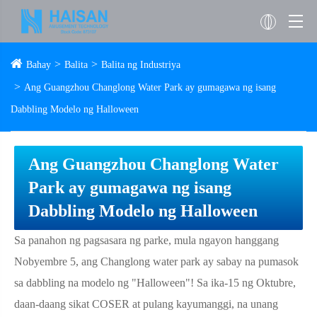
Bahay
Balita
Balita ng Industriya
Ang Guangzhou Changlong Water Park ay gumagawa ng isang
Dabbling Modelo ng Halloween
Ang Guangzhou Changlong Water
Park ay gumagawa ng isang
Dabbling Modelo ng Halloween
Sa panahon ng pagsasara ng parke, mula ngayon hanggang
Nobyembre 5, ang Changlong water park ay sabay na pumasok
sa dabbling na modelo ng "Halloween"! Sa ika-15 ng Oktubre,
daan-daang sikat COSER at pulang kayumanggi, na unang