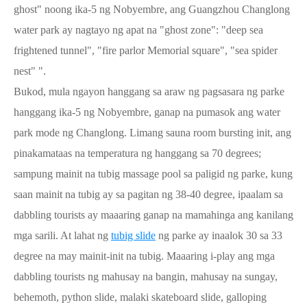
ghost" noong ika-5 ng Nobyembre, ang Guangzhou Changlong
water park ay nagtayo ng apat na "ghost zone": "deep sea
frightened tunnel", "fire parlor Memorial square", "sea spider
nest" ".
Bukod, mula ngayon hanggang sa araw ng pagsasara ng parke
hanggang ika-5 ng Nobyembre, ganap na pumasok ang water
park mode ng Changlong. Limang sauna room bursting init, ang
pinakamataas na temperatura ng hanggang sa 70 degrees;
sampung mainit na tubig massage pool sa paligid ng parke, kung
saan mainit na tubig ay sa pagitan ng 38-40 degree, ipaalam sa
dabbling tourists ay maaaring ganap na mamahinga ang kanilang
mga sarili. At lahat ng
tubig slide
ng parke ay inaalok 30 sa 33
degree na may mainit-init na tubig. Maaaring i-play ang mga
dabbling tourists ng mahusay na bangin, mahusay na sungay,
behemoth, python slide, malaki skateboard slide, galloping