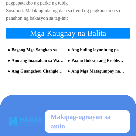
pagpapatakbo ng parke ng tubig
Susunod:
Malaking ulat ng data sa trend ng pagkonsumo sa
panahon ng bakasyon sa tag-init
Mga Kaugnay na Balita
Bagong Mga Sangkap sa Water Park
Ang huling layunin ng pamamahala ay karanasan ng customer
Ano ang Inaasahan sa Waterpark
Paano Buksan ang Problema sa Maikling Panahon ng Operasyon sa Mga Parke ng Tubig?
Ang Guangzhou Changlong Water Park ay gumagawa ng isang Dabbling Modelo ng Halloween
Ang Mga Matagumpay na Tip sa Water Park
Makipag-ugnayan sa
amin