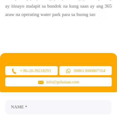
ay itinayo malapit sa bundok na kung saan ay ang 365
araw na operating water park para sa buong taon.
+ 86-20-39218293
008613060807164
info@gzhaisan.com
NAME *