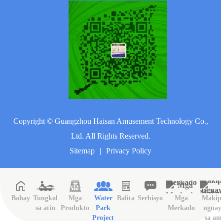
Copyright ©
Guangzhou Haisan Amusement Technology Co.,
Ltd.
All Rights Reserved.
Sitemap
|
Privacy Policy
Bahay
Tungkol
Mga
Water
Balita
Serbisyo
Mga
Makip
sa atin
Produkto
Park
Merkado
ugna
Project
sa a