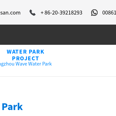
isan.com
+ 86-20-39218293
0086
WATER PARK
BALITA
SERBISYO
PROJECT
gzhou Wave Water Park
 Park