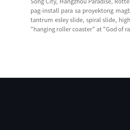
Song City, Hangzhou Paradise, Rott
pag-install para sa proyektong magbu
tantrum esley slide, spiral slide, 
"hanging roller coaster" at "God of 