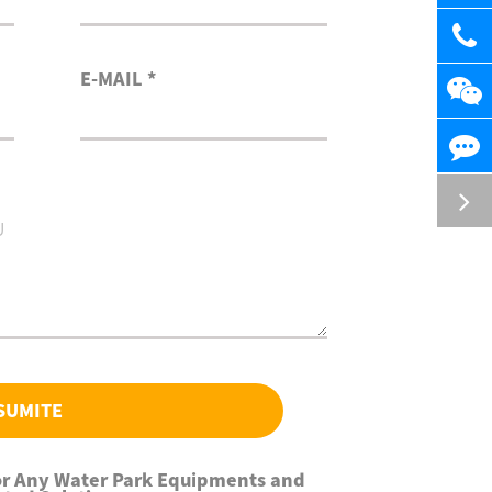
E-MAIL *
SUMITE
For Any Water Park Equipments and