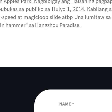
en Apples Park. Nagbibigay ang Haisan ng pagpa
bukas sa publiko sa Hulyo 1, 2014. Kabilang sa 
high-speed at magicloop slide atbp Una lumitaw
rain hammer" sa Hangzhou Paradise.
NAME *