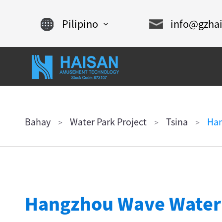
Pilipino
info@gzha
English
Chinese
français
TUNGKOL
MGA
BAHAY
SA ATIN
PRODUKTO
Español
Bahay
Water Park Project
Tsina
Han
русский
português
العربية
Hangzhou Wave Water
tiếng việt