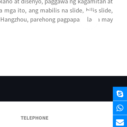
plano at disenyo, paggawa ng kagamitan at
mga ito, ang mabilis na slide, bilis slide,
 sa Hangzhou, parehong pagpapasigla na may
TELEPHONE