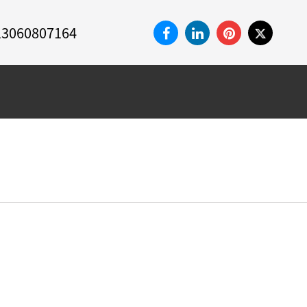
13060807164
MAKIPAG-
MGA
UGNAYAN SA
MERKADO
AMIN