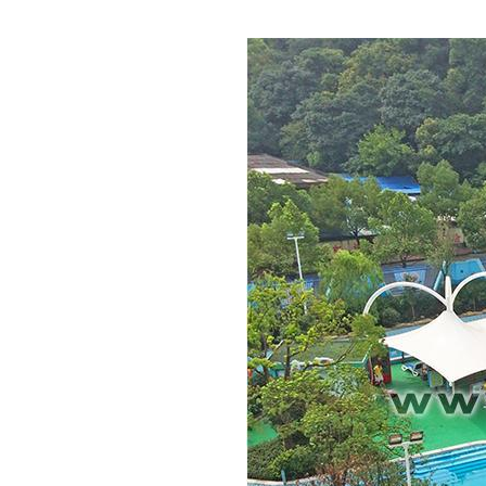
ไทย
Pilipino
Indonesia
Afrikaans