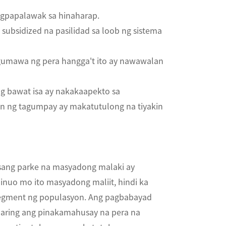
agpapalawak sa hinaharap.
ubsidized na pasilidad sa loob ng sistema
g gumawa ng pera hangga't ito ay nawawalan
g bawat isa ay nakakaapekto sa
an ng tagumpay ay makatutulong na tiyakin
sang parke na masyadong malaki ay
inuo mo ito masyadong maliit, hindi ka
segment ng populasyon. Ang pagbabayad
aaaring ang pinakamahusay na pera na