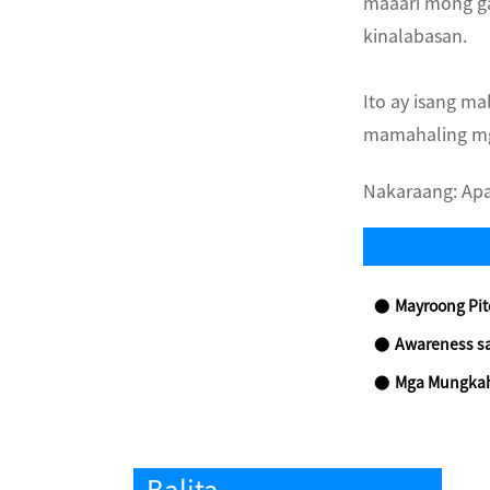
maaari mong g
kinalabasan.
Ito ay isang ma
mamahaling m
Nakaraang:
Apa
Mayroong Pitong M
Awareness sa
Mga Mungkahi sa 