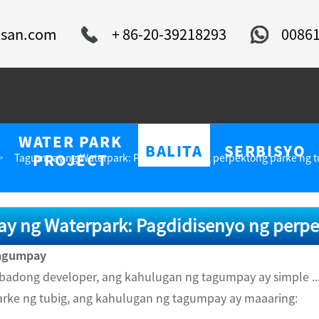
isan.com
+ 86-20-39218293
0086
WATER PARK
BALITA
SERBISYO
Tagumpay ng Waterpark: Pagdidisenyo ng perpektong parke ng t
PROJECT
y ng Waterpark: Pagdidisenyo ng perpe
Tagumpay
ibadong developer, ang kahulugan ng tagumpay ay simple ..
arke ng tubig, ang kahulugan ng tagumpay ay maaaring: