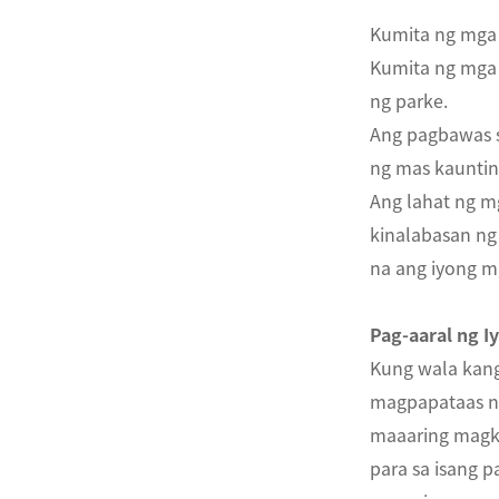
Kumita ng mga 
ไทย
Kumita ng mga 
ng parke.
Pilipino
Ang pagbawas s
Indonesia
ng mas kauntin
Ang lahat ng m
Afrikaans
kinalabasan ng
na ang iyong m
Pag-aaral ng 
Kung wala kang
magpapataas ng
maaaring magka
para sa isang 