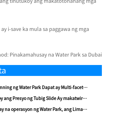
abang tinutukoy ang makatotohanang mga
na ay i-save ka mula sa paggawa ng mga
nod:
Pinakamahusay na Water Park sa Dubai
ta
ng Water Park Dapat ay Multi-faceted at Omnidirectional
g Presyo ng Tubig Slide Ay makatwiran o Hindi?
syon ng Water Park, ang Limang Hakbang na ito ay Mahalagang!