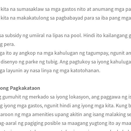
kita na sumasaklaw sa mga gastos nito at anumang mga p
kita na makakatulong sa pagbabayad para sa iba pang mga s
a subsidy ng umiiral na lipas na pool. Hindi ito kailangan
g pera.
ga ito ay angkop na mga kahulugan ng tagumpay, ngunit an
 disenyo ng parke ng tubig. Ang pagtukoy sa iyong kahulug
ga layunin ay nasa linya ng mga katotohanan.
Iyong Pagkakataon
 gumuhit ng merkado sa iyong lokasyon, ang paggawa ng i
 iyong mga gastos, ngunit hindi ang iyong mga kita. Kung b
roon ng mga amenities upang akitin ang isang malaking 
pag-aaral ng pagiging posible sa maagang yugtong ito ay m