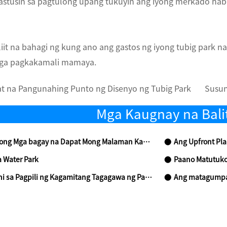
astusin sa pagtulong upang tukuyin ang iyong merkado h
liit na bahagi ng kung ano ang gastos ng iyong tubig park 
ga pagkakamali mamaya.
t na Pangunahing Punto ng Disenyo ng Tubig Park
Susu
Mga Kaugnay na Bali
ga bagay na Dapat Mong Malaman Kapag Bumuo ng Water Park
Ang Upfront Planning 
 Water Park
Paano Matutukoy an
Pagpili ng Kagamitang Tagagawa ng Parke ng Tubig sa Tubig
Ang matagumpay na opera