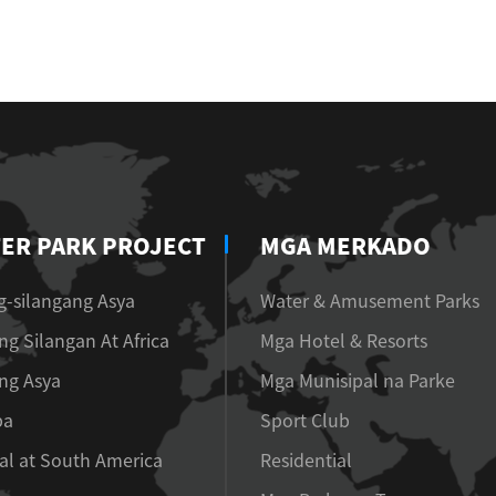
ER PARK PROJECT
MGA MERKADO
-silangang Asya
Water & Amusement Parks
ng Silangan At Africa
Mga Hotel & Resorts
ng Asya
Mga Munisipal na Parke
pa
Sport Club
al at South America
Residential