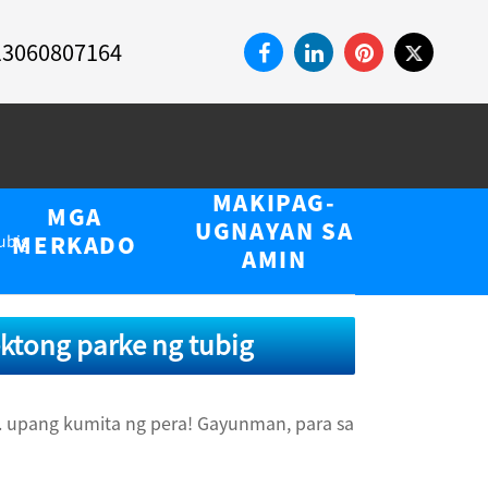
13060807164
MAKIPAG-
MGA
UGNAYAN SA
ubig
MERKADO
AMIN
ktong parke ng tubig
. upang kumita ng pera! Gayunman, para sa