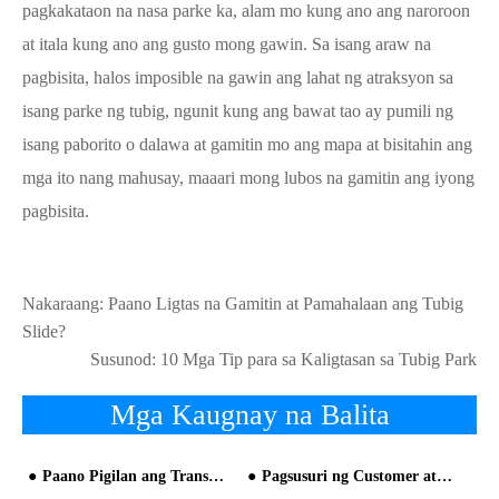
pagkakataon na nasa parke ka, alam mo kung ano ang naroroon
at itala kung ano ang gusto mong gawin. Sa isang araw na
pagbisita, halos imposible na gawin ang lahat ng atraksyon sa
isang parke ng tubig, ngunit kung ang bawat tao ay pumili ng
isang paborito o dalawa at gamitin mo ang mapa at bisitahin ang
mga ito nang mahusay, maaari mong lubos na gamitin ang iyong
pagbisita.
Nakaraang:
Paano Ligtas na Gamitin at Pamahalaan ang Tubig
Slide?
Susunod:
10 Mga Tip para sa Kaligtasan sa Tubig Park
Mga Kaugnay na Balita
Paano Pigilan ang Transmission sa Sakit sa Water Park
Pagsusuri ng Customer at Mga Isyu sa Seguridad para sa Water Park