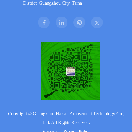
District, Guangzhou City, Tsina
Copyright ©
Guangzhou Haisan Amusement Technology Co.,
Ltd.
All Rights Reserved.
Sitemap
|
Privacy Policy