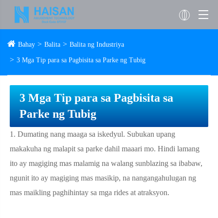
Bahay
Balita
Balita ng Industriya
3 Mga Tip para sa Pagbisita sa Parke ng Tubig
3 Mga Tip para sa Pagbisita sa
Parke ng Tubig
1. Dumating nang maaga sa iskedyul. Subukan upang
makakuha ng malapit sa parke dahil maaari mo. Hindi lamang
ito ay magiging mas malamig na walang sunblazing sa ibabaw,
ngunit ito ay magiging mas masikip, na nangangahulugan ng
mas maikling paghihintay sa mga rides at atraksyon.