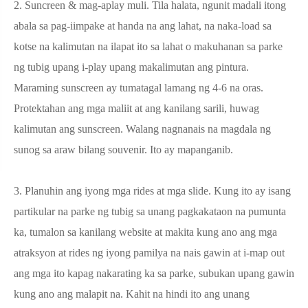
2. Suncreen & mag-aplay muli. Tila halata, ngunit madali itong
abala sa pag-iimpake at handa na ang lahat, na naka-load sa
kotse na kalimutan na ilapat ito sa lahat o makuhanan sa parke
ng tubig upang i-play upang makalimutan ang pintura.
Maraming sunscreen ay tumatagal lamang ng 4-6 na oras.
Protektahan ang mga maliit at ang kanilang sarili, huwag
kalimutan ang sunscreen. Walang nagnanais na magdala ng
sunog sa araw bilang souvenir. Ito ay mapanganib.
3. Planuhin ang iyong mga rides at mga slide. Kung ito ay isang
partikular na parke ng tubig sa unang pagkakataon na pumunta
ka, tumalon sa kanilang website at makita kung ano ang mga
atraksyon at rides ng iyong pamilya na nais gawin at i-map out
ang mga ito kapag nakarating ka sa parke, subukan upang gawin
kung ano ang malapit na. Kahit na hindi ito ang unang