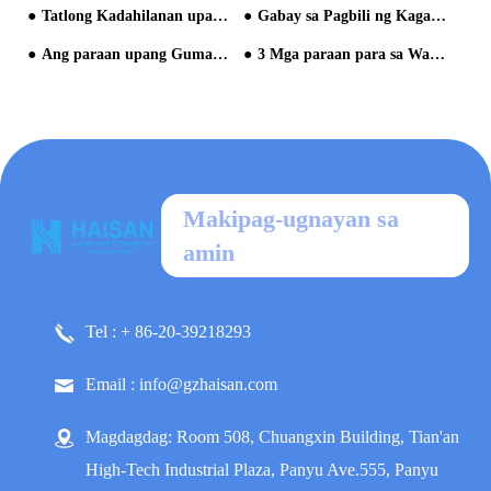
Tatlong Kadahilanan upang Magdisenyo ng isang kahanga-hangang Water Park
Gabay sa Pagbili ng Kagamitan sa Tubig Park
Ang paraan upang Gumawa ng Water Park
3 Mga paraan para sa Water Park Fun
Makipag-ugnayan sa
amin
Tel : + 86-20-39218293
Email : info@gzhaisan.com
Magdagdag: Room 508, Chuangxin Building, Tian'an
High-Tech Industrial Plaza, Panyu Ave.555, Panyu